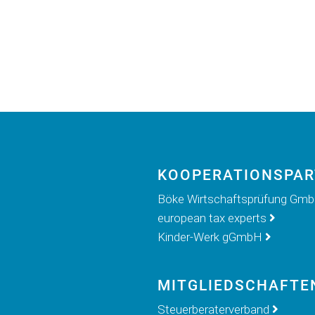
KOOPERATIONS­PA
Böke Wirtschaftsprüfung Gm
european tax experts
Kinder-Werk gGmbH
MITGLIED­SCHAFTE
Steuerberaterverband