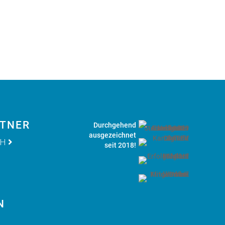
RTNER
bH
N